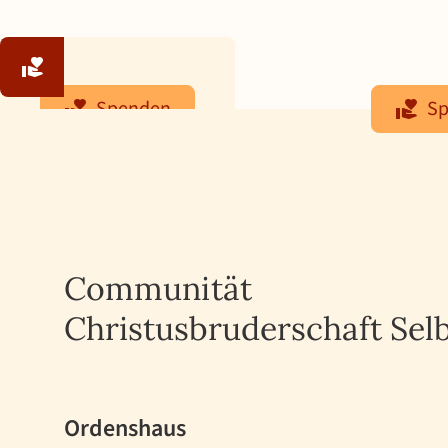
Spenden
S
Beten
Helfen
Projekte
Communität
Christusbruderschaft Selb
Ordenshaus