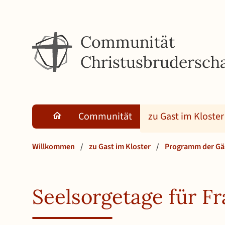
Communität
Christusbruderscha
Communität
zu Gast im Kloster
Willkommen
/
zu Gast im Kloster
/
Programm der Gä
Seelsorgetage für F