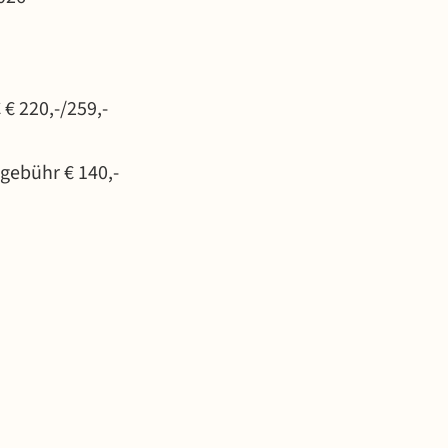
€ 220,-/259,-
sgebühr € 140,-