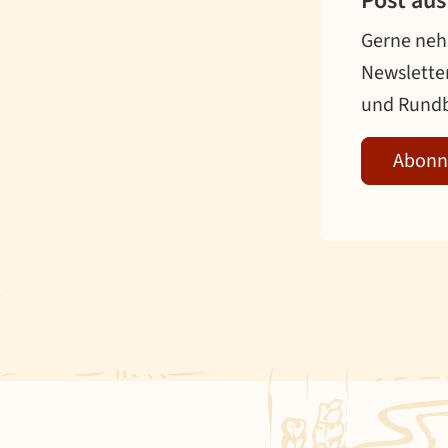
Post au
Gerne nehm
Newslette
und Rundb
Abonn